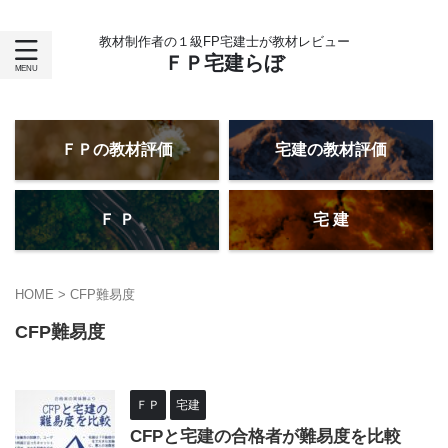
教材制作者の１級FP宅建士が教材レビュー
ＦＰ宅建らぼ
ＦＰの教材評価
宅建の教材評価
Ｆ Ｐ
宅 建
HOME
>
CFP難易度
CFP難易度
ＦＰ
宅建
CFPと宅建の合格者が難易度を比較