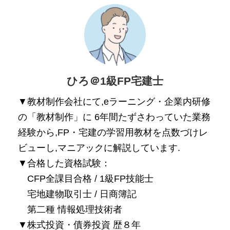
ひろ＠1級FP宅建士
▼教材制作会社にて,eラーニング・企業内研修
の「教材制作」に 6年間たずさわっていた業務
経験から,FP・宅建の学習用教材を点数づけレ
ビューし,マニアックに解説しています.
▼合格した資格試験：
CFP全課目合格 / 1級FP技能士
宅地建物取引士 / 日商簿記
第二種 情報処理技術者
▼株式投資・債券投資 歴８年