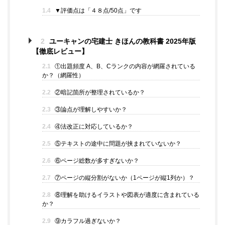
1.4
▼評価点は「４８点/50点」です
2
ユーキャンの宅建士 きほんの教科書 2025年版
【徹底レビュー】
2.1
①出題頻度 A、B、Cランクの内容が網羅されている
か？（網羅性）
2.2
②暗記箇所が整理されているか？
2.3
③論点が理解しやすいか？
2.4
④法改正に対応しているか？
2.5
⑤テキストの途中に問題が挟まれていないか？
2.6
⑥ページ総数が多すぎないか？
2.7
⑦ページの縦分割がないか（1ページが縦1列か）？
2.8
⑧理解を助けるイラストや図表が適度に含まれている
か？
2.9
⑨カラフル過ぎないか？