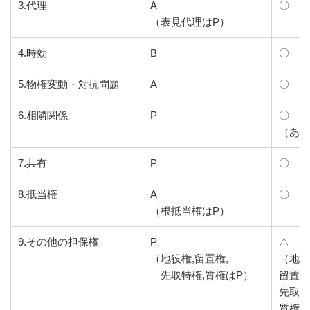
3.代理
A
〇
（表見代理はP）
4.時効
B
〇
5.物権変動・対抗問題
A
〇
6.相隣関係
P
〇
（あり
7.共有
P
〇
8.抵当権
A
〇
（根抵当権はP）
9.その他の担保権
P
△
（地役権,留置権,
（地役
先取特権,質権はP）
留置権
先取特
質権な