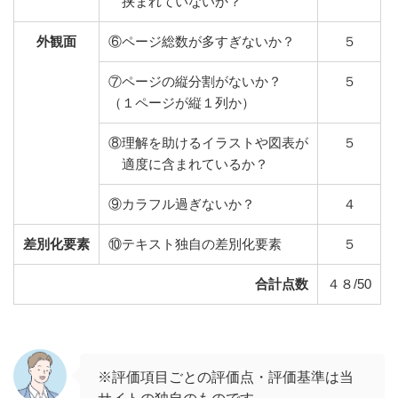
挟まれていないか？
外観面
⑥ページ総数が多すぎないか？
５
⑦ページの縦分割がないか？
５
（１ページが縦１列か）
⑧理解を助けるイラストや図表が
５
適度に含まれているか？
⑨カラフル過ぎないか？
４
差別化要素
⑩テキスト独自の差別化要素
５
合計点数
４８/50
※評価項目ごとの評価点・評価基準は当