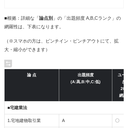
■根拠：詳細な「
論点別
」の「出題頻度 A,B,Cランク」の
網羅性は、下表になります。
（※スマホの方は、ピンチイン・ピンチアウトにて、拡
大・縮小ができます）
論 点
出題頻度
ユー
(A:高,B:中,C:低)
き
20
網羅
■宅建業法
1.宅地建物取引業
A
〇