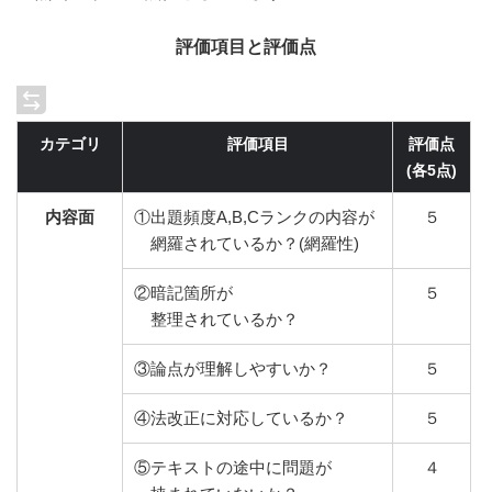
評価項目と評価点
カテゴリ
評価項目
評価点
(各5点)
内容面
①出題頻度A,B,Cランクの内容が
５
網羅されているか？(網羅性)
②暗記箇所が
５
整理されているか？
③論点が理解しやすいか？
５
④法改正に対応しているか？
５
⑤テキストの途中に問題が
４