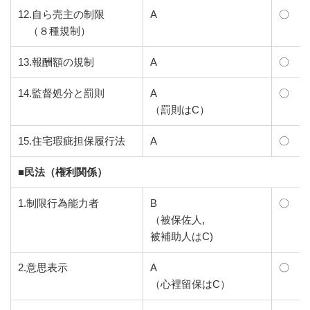
12.自ら売主の制限
A
〇
（８種規制）
13.報酬額の規制
A
〇
14.監督処分と罰則
A
〇
（罰則はC）
15.住宅瑕疵担保履行法
A
〇
■民法（権利関係）
1.制限行為能力者
B
〇
（被保佐人,
被補助人はC)
2.意思表示
A
〇
（心裡留保はC）