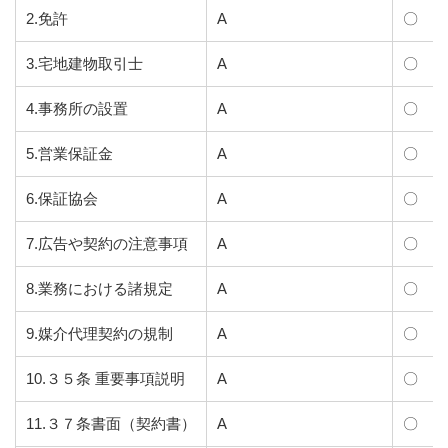
2.免許
A
〇
3.宅地建物取引士
A
〇
4.事務所の設置
A
〇
5.営業保証金
A
〇
6.保証協会
A
〇
7.広告や契約の注意事項
A
〇
8.業務における諸規定
A
〇
9.媒介代理契約の規制
A
〇
10.３５条 重要事項説明
A
〇
11.３７条書面（契約書）
A
〇