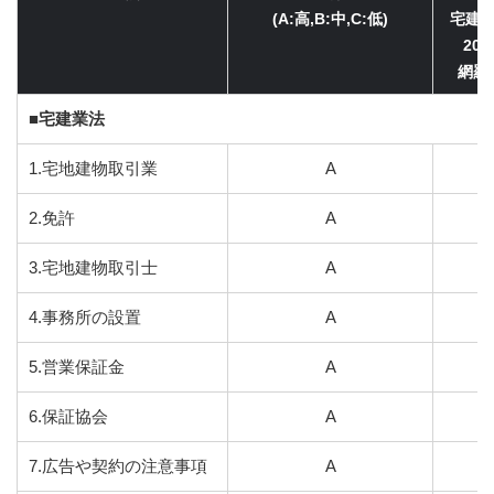
(A:高,B:中,C:低)
宅建士
20
網羅性
■宅建業法
1.宅地建物取引業
A
2.免許
A
3.宅地建物取引士
A
4.事務所の設置
A
5.営業保証金
A
6.保証協会
A
7.広告や契約の注意事項
A