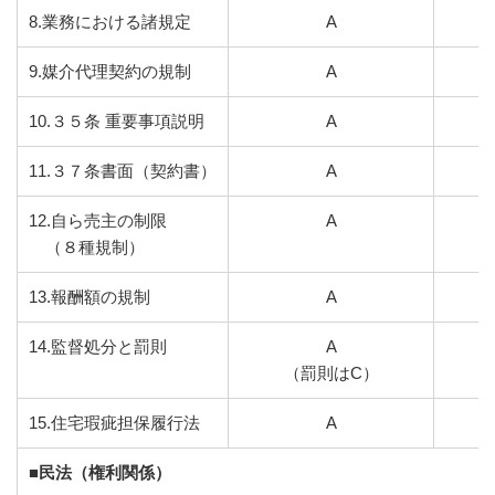
8.業務における諸規定
A
9.媒介代理契約の規制
A
10.３５条 重要事項説明
A
11.３７条書面（契約書）
A
12.自ら売主の制限
A
（８種規制）
13.報酬額の規制
A
14.監督処分と罰則
A
（罰則はC）
15.住宅瑕疵担保履行法
A
■民法（権利関係）