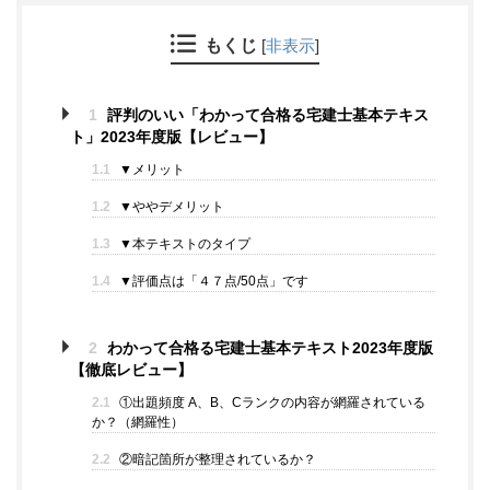
もくじ
[
非表示
]
1
評判のいい「わかって合格る宅建士基本テキス
ト」2023年度版【レビュー】
1.1
▼メリット
1.2
▼ややデメリット
1.3
▼本テキストのタイプ
1.4
▼評価点は「４７点/50点」です
2
わかって合格る宅建士基本テキスト2023年度版
【徹底レビュー】
2.1
①出題頻度 A、B、Cランクの内容が網羅されている
か？（網羅性）
2.2
②暗記箇所が整理されているか？