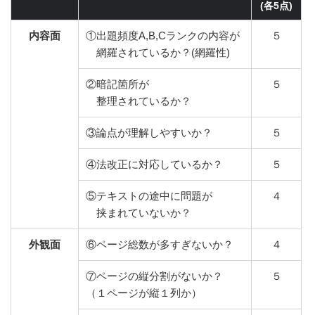
(各5点)
内容面
①出題頻度A,B,Cランクの内容が
５
網羅されているか？(網羅性)
②暗記箇所が
５
整理されているか？
③論点が理解しやすいか？
５
④法改正に対応しているか？
５
⑤テキストの途中に問題が
４
挟まれていないか？
外観面
⑥ページ総数が多すぎないか？
４
⑦ページの縦分割がないか？
５
（１ページが縦１列か）