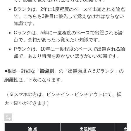
Bランクは、2年に1度程度のペースで出題される論点
で、こちらも2番目に優先して覚えなければならない
知識です。
Cランクは、5年に一度程度のペースで出題される論
点で、余裕があったら覚えたい知識です。
Pランクは、10年に一度程度のペースで出題される論
点で、あまり時間を割かないほうがいい知識です。
■根拠：詳細な「
論点別
」の「出題頻度 A,B,Cランク」の
網羅性は、下表になります。
（※スマホの方は、ピンチイン・ピンチアウトにて、拡
大・縮小ができます）
論 点
出題頻度
わ