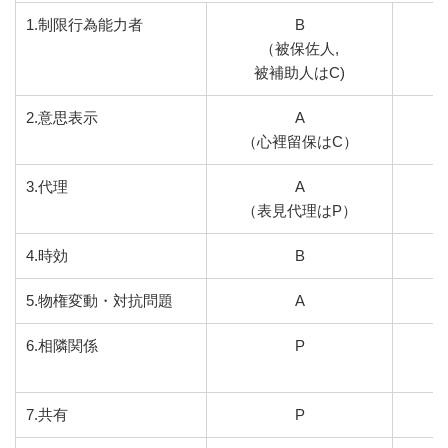
1.制限行為能力者
B
（被保佐人,
被補助人はC)
2.意思表示
A
（心裡留保はC）
3.代理
A
（表見代理はP）
4.時効
B
5.物権変動・対抗問題
A
6.相隣関係
P
7.共有
P