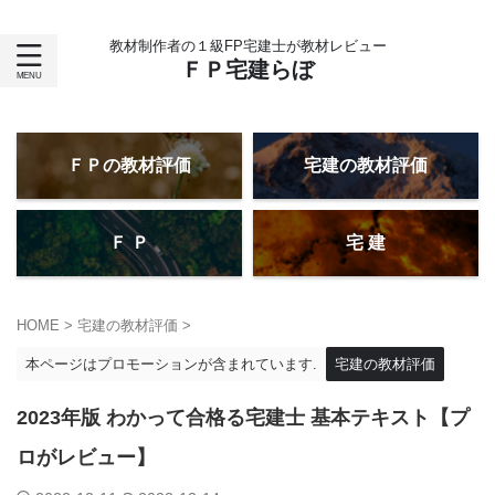
教材制作者の１級FP宅建士が教材レビュー
ＦＰ宅建らぼ
ＦＰの教材評価
宅建の教材評価
Ｆ Ｐ
宅 建
HOME
>
宅建の教材評価
>
本ページはプロモーションが含まれています.
宅建の教材評価
2023年版 わかって合格る宅建士 基本テキスト【プ
ロがレビュー】