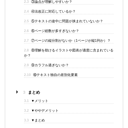
2.3
③論点が理解しやすいか？
2.4
④法改正に対応しているか？
2.5
⑤テキストの途中に問題が挟まれていないか？
2.6
⑥ページ総数が多すぎないか？
2.7
⑦ページの縦分割がないか（1ページが縦1列か）？
2.8
⑧理解を助けるイラストや図表が適度に含まれている
か？
2.9
⑨カラフル過ぎないか？
2.10
⑩テキスト独自の差別化要素
3
まとめ
3.1
▼メリット
3.2
▼ややデメリット
3.3
▼まとめ