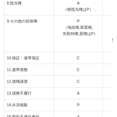
8.抵当権
A
（根抵当権はP）
9.その他の担保権
P
（地役権,留置権,
（地
先取特権,質権はP）
留
先
10.保証・連帯保証
C
11.連帯債務
C
12.債権譲渡
C
13.債務不履行
A
14.弁済相殺
P
15.契約不適合責任
A