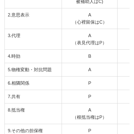
被補助人はC)
2.意思表示
A
（心裡留保はC）
3.代理
A
（表見代理はP）
4.時効
B
5.物権変動・対抗問題
A
6.相隣関係
P
7.共有
P
8.抵当権
A
（根抵当権はP）
9.その他の担保権
P