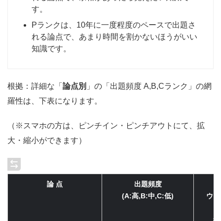
す。
Pランクは、10年に一度程度のペースで出題さ
れる論点で、あまり時間を割かないほうがいい
知識です。
根拠：詳細な「
論点別
」の「出題頻度 A,B,Cランク」の網
羅性は、下表になります。
（※スマホの方は、ピンチイン・ピンチアウトにて、拡
大・縮小ができます）
論 点
出題頻度
(A:高,B:中,C:低)
ウォ
2
網