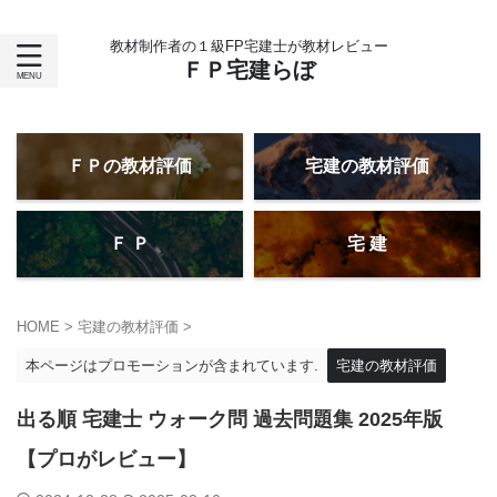
教材制作者の１級FP宅建士が教材レビュー
ＦＰ宅建らぼ
ＦＰの教材評価
宅建の教材評価
Ｆ Ｐ
宅 建
HOME
>
宅建の教材評価
>
本ページはプロモーションが含まれています.
宅建の教材評価
出る順 宅建士 ウォーク問 過去問題集 2025年版
【プロがレビュー】