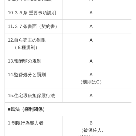
10.３５条 重要事項説明
A
11.３７条書面（契約書）
A
12.自ら売主の制限
A
（８種規制）
13.報酬額の規制
A
14.監督処分と罰則
A
（罰則はC）
15.住宅瑕疵担保履行法
A
■民法（権利関係）
1.制限行為能力者
B
（被保佐人,