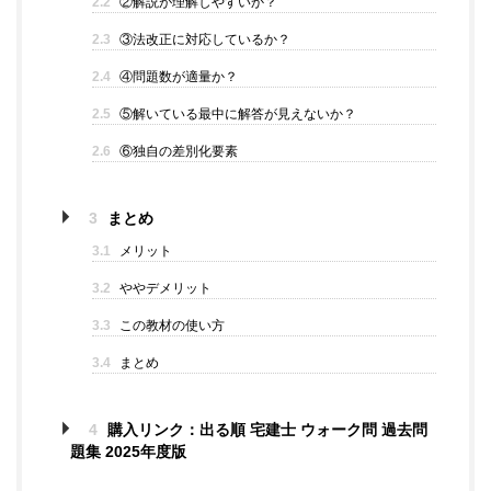
2.2
②解説が理解しやすいか？
2.3
③法改正に対応しているか？
2.4
④問題数が適量か？
2.5
⑤解いている最中に解答が見えないか？
2.6
⑥独自の差別化要素
3
まとめ
3.1
メリット
3.2
ややデメリット
3.3
この教材の使い方
3.4
まとめ
4
購入リンク：出る順 宅建士 ウォーク問 過去問
題集 2025年度版