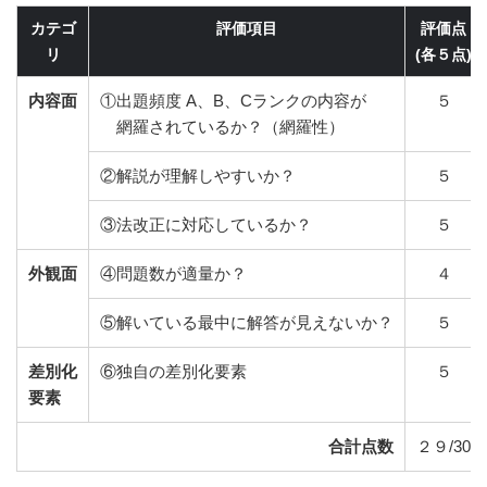
カテゴ
評価項目
評価点
リ
(各５点)
内容面
①出題頻度 A、B、Cランクの内容が
５
網羅されているか？（網羅性）
②解説が理解しやすいか？
５
③法改正に対応しているか？
５
外観面
④問題数が適量か？
４
⑤解いている最中に解答が見えないか？
５
差別化
⑥独自の差別化要素
５
要素
合計点数
２９/30