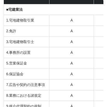
■宅建業法
1.宅地建物取引業
A
2.免許
A
3.宅地建物取引士
A
4.事務所の設置
A
5.営業保証金
A
6.保証協会
A
7.広告や契約の注意事項
A
8.業務における諸規定
A
9.媒介代理契約の規制
A