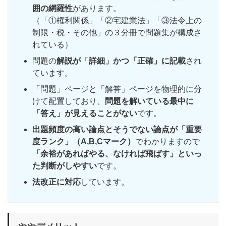
囲の網羅性
があります。
（「①権利関係」「②宅建業法」「③法令上の
制限・税・その他」の３分冊で問題集が構成さ
れている）
問題の
解説が
「
詳細」かつ「正確」に記載
され
ています。
「問題」ページと「解答」ページを物理的に分
けて配置しており、
問題を解いている最中に
「答え」が見えることがない
です。
出題頻度の高い論点とそうでない論点が「重要
度ランク」（A,B,Cマーク）
でわかりますので
「余裕があればやる、なければ飛ばす」といっ
た判断がしやすい
です。
法改正に対応
しています。