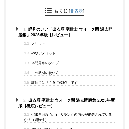
もくじ
[
非表示
]
1
評判のいい「出る順 宅建士 ウォーク問 過去問
題集」2025年版【レビュー】
1.1
メリット
1.2
ややデメリット
1.3
本問題集のタイプ
1.4
この教材の使い方
1.5
評価点は「２９点/30点」です
2
出る順 宅建士 ウォーク問 過去問題集 2025年度
版【徹底レビュー】
2.1
①出題頻度 A、B、Cランクの内容が網羅されている
か？（網羅性）