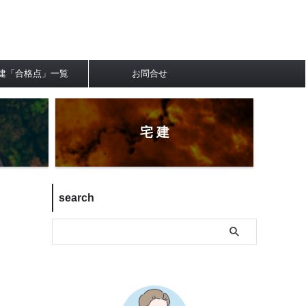
建「合格点」一覧
お問合せ
宅 建
search