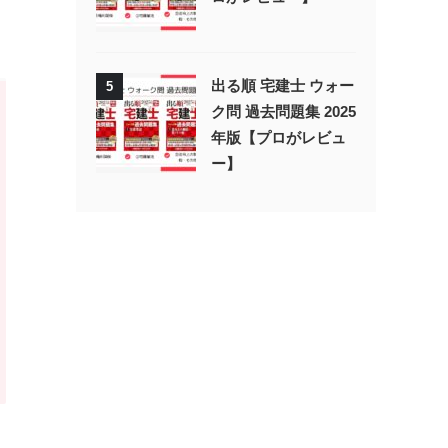
出る順 宅建士 ウォー
5
ク問 過去問題集 2025
年版【プロがレビュ
ー】