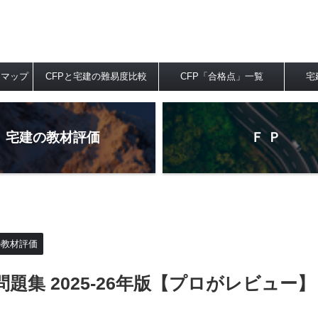
ドマップ
CFPと宅建の難易度比較
CFP「合格点」一覧
宅
宅建の教材評価
Ｆ Ｐ
の教材評価
問題集 2025-26年版【プロがレビュー】