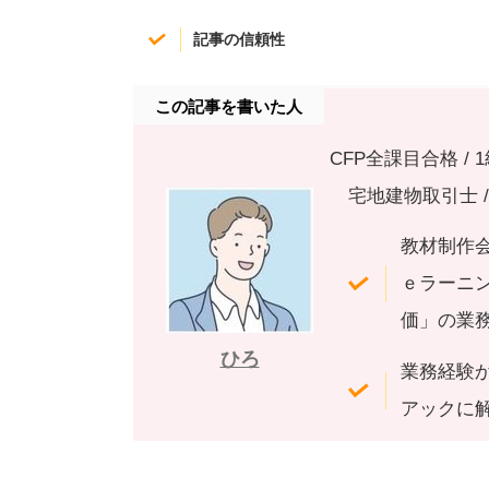
記事の信頼性
この記事を書いた人
CFP全課目合格 / 1
宅地建物取引士 / 
教材制作会
ｅラーニ
価」の業務
ひろ
業務経験
アックに解