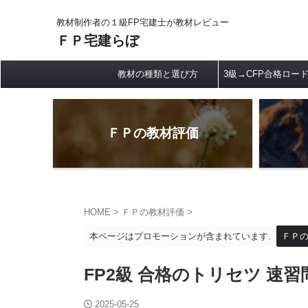
教材制作者の１級FP宅建士が教材レビュー
ＦＰ宅建らぼ
教材の種類と選び方
3級→CFP合格ロー
ＦＰの教材評価
HOME
>
ＦＰの教材評価
>
本ページはプロモーションが含まれています.
ＦＰ
FP2級 合格のトリセツ 速習
2025-05-25