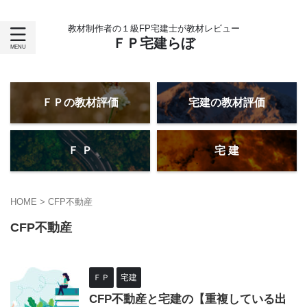
教材制作者の１級FP宅建士が教材レビュー
ＦＰ宅建らぼ
ＦＰの教材評価
宅建の教材評価
Ｆ Ｐ
宅 建
HOME
>
CFP不動産
CFP不動産
ＦＰ
宅建
CFP不動産と宅建の【重複している出