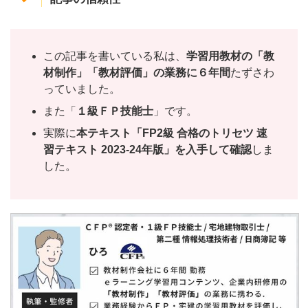
この記事を書いている私は、
学習用教材の「教
材制作」「教材評価」の業務に６年間
たずさわ
っていました。
また「
１級ＦＰ技能士
」です。
実際に
本テキスト「FP2級 合格のトリセツ 速
習テキスト 2023-24年版」を入手して確認
しま
した。