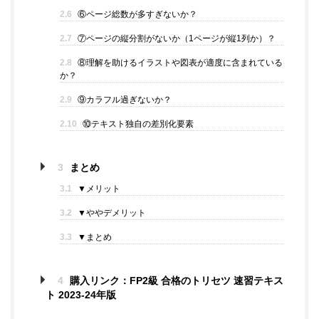
2.6
⑥ページ総数が多すぎないか？
2.7
⑦ページの縦分割がないか（1ページが縦1列か）？
2.8
⑧理解を助けるイラストや図表が適度に含まれている
か？
2.9
⑨カラフル過ぎないか？
2.10
⑩テキスト独自の差別化要素
3
まとめ
3.1
▼メリット
3.2
▼ややデメリット
3.3
▼まとめ
4
購入リンク：FP2級 合格のトリセツ 速習テキス
ト 2023-24年版