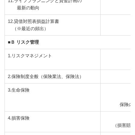
11.ライフプランニングと資金計画の
最新の動向
12.貸借対照表損益計算書
（※最近の頻出）
■Ｂ リスク管理
1.リスクマネジメント
2.保険制度全般（保険業法、保険法）
3.生命保険
（
保険の権
4.損害保険
（損害賠償