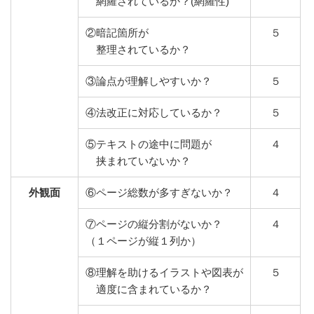
網羅されているか？(網羅性)
②暗記箇所が
５
整理されているか？
③論点が理解しやすいか？
５
④法改正に対応しているか？
５
⑤テキストの途中に問題が
４
挟まれていないか？
外観面
⑥ページ総数が多すぎないか？
４
⑦ページの縦分割がないか？
４
（１ページが縦１列か）
⑧理解を助けるイラストや図表が
５
適度に含まれているか？