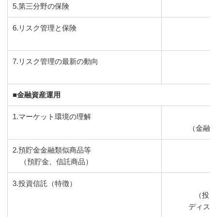
5.第三分野の保険
6.リスク管理と保険
7.リスク管理の最新の動向
■金融資産運用
1.マーケット環境の理解
（金融商
2.預貯金金融類似商品等
（預貯金、信託商品）
3.投資信託（特徴）
（投資
ディスク