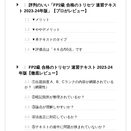
1
評判のいい「FP2級 合格のトリセツ 速習テキス
ト 2023-24年版」【プロがレビュー】
1.1
▼メリット
1.2
▼ややデメリット
1.3
▼本テキストのタイプ
1.4
▼評価点は「４６点/50点」です
2
FP2級 合格のトリセツ 速習テキスト 2023-24
年版【徹底レビュー】
2.1
①出題頻度 A、B、Cランクの内容が網羅されている
か？（網羅性）
2.2
②暗記箇所が整理されているか？
2.3
③論点が理解しやすいか？
2.4
④法改正に対応しているか？
2.5
⑤テキストの途中に問題が挟まれていないか？