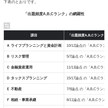
下表のとおりです。
「出題頻度A,B,Cランク」の網羅性
課目
「出題頻度A,B,Cランク
Ａ ライフプランニングと資金計画
10/12論点の「A,B,Cラ
Ｂ リスク管理
5/7論点 の「A,B,Cラン
Ｃ 金融資産運用
11/13論点 の「A,B,C
Ｄ タックスプランニング
15/17論点 の「A,B,C
Ｅ 不動産
7/9論点 の「A,B,Cラン
Ｆ 相続・事業承継
8/11論点 の「A,B,Cラ