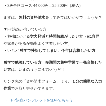
・2級合格コース 44,000円→35,200円（税込）
まずは、
無料の資料請求
をしてみてはいかがでしょうか？
▼FP講座が向いている方
・勉強にかける
労力軽減と時間短縮がしたい方
（ex.育児
や家事があるが効率よく学習したい方）
・いちど
独学で挫折してしまい、今年は合格したい方
独学で勉強している方
、
短期間の集中学習で一発合格した
い方
は、いまのうちに ぜひどうぞ！
リンク先の「資料請求フォーム」より、
１分の簡単な入力
作業
でお取り寄せができます。
→
FP講座パンフレットを無料でもらう