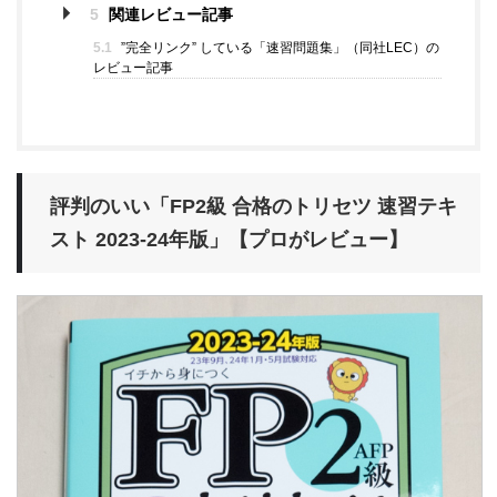
5
関連レビュー記事
5.1
”完全リンク” している「速習問題集」（同社LEC）の
レビュー記事
評判のいい「FP2級 合格のトリセツ 速習テキ
スト
2023-24
年版」【プロがレビュー】