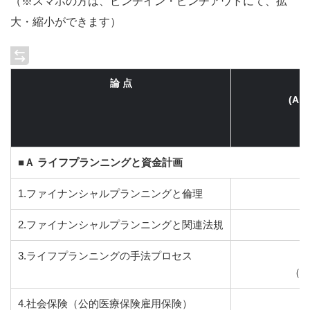
（※スマホの方は、ピンチイン・ピンチアウトにて、拡
大・縮小ができます）
論 点
(A:
■Ａ ライフプランニングと資金計画
1.ファイナンシャルプランニングと倫理
2.ファイナンシャルプランニングと関連法規
3.ライフプランニングの手法プロセス
（考
4.社会保険（公的医療保険雇用保険）