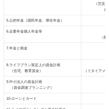
（労災保
介護
5.公的年金（国民年金、厚生年金）
6.企業年金個人年金等
（財
7.年金と税金
8.ライフプラン策定上の資金計画
（住宅、教育資金）
（リタイアメン
9.中小法人の資金計画
（資金調達プランニング）
10.ローンとカード