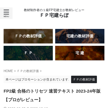
教材制作者の１級FP宅建士が教材レビュー
ＦＰ宅建らぼ
ＦＰの教材評価
宅建の教材評価
Ｆ Ｐ
宅 建
HOME
>
ＦＰの教材評価
>
本ページはプロモーションが含まれています.
ＦＰの教材評価
FP2級 合格のトリセツ 速習テキスト 2023-24年版
【プロがレビュー】