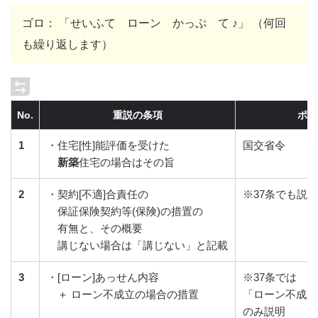
ゴロ： 「せいふて ローン かっぷ て ♪」 （何回
も繰り返します）
No.
重説の条項
ポイ
1
・住宅[性]能評価を受けた
国交省令
新築
住宅の場合はその旨
2
・契約[不適]合責任の
※37条でも説明
保証保険契約等(保険)の措置の
有無と、その概要
講じない場合は「講じない」と記載
3
・[ローン]あっせん内容
※37条では
＋ ローン不成立の場合の措置
「ローン不成立
のみ説明