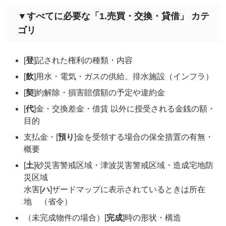
▼すべてに必要な「1.売買・交換・貸借」 カテ
ゴリ
[
登
]記された権利の種類・内容
[
飲
]用水・電気・ガスの供給、排水施設（インフラ）
[
契
]約解除・損害賠償額の予定や違約金
[
代
]金・交換差金・借賃 以外に授受される金銭の額・
目的
支払金・[
預り
]金を受領する場合の保全措置の有無・
概要
[
土
]砂災害警戒区域・津波災害警戒区域・造成宅地防
災区域
水害[
ハ
]ザードマップに表示されているときは所在
地 （省令）
（未完成物件の場合）[
完成
]時の形状・構造