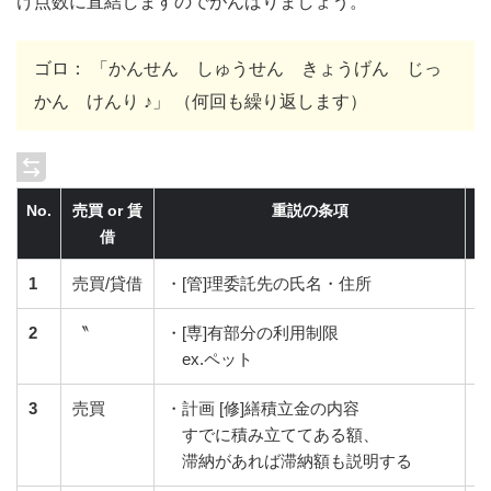
け点数に直結しますのでがんばりましょう。
ゴロ： 「かんせん しゅうせん きょうげん じっ
かん けんり ♪」 （何回も繰り返します）
No.
売買 or 賃
重説の条項
借
1
売買/貸借
・[管]理委託先の氏名・住所
2
〝
・[専]有部分の利用制限
ex.ペット
3
売買
・計画 [修]繕積立金の内容
すでに積み立ててある額、
滞納があれば滞納額も説明する