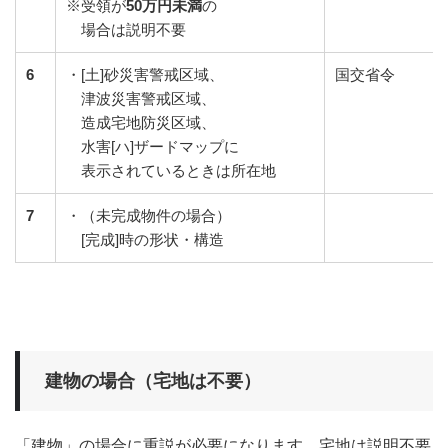
※受領が
50万円未満
の
場合は説明不要
6
・[土]砂災害警戒区域、
国交省令
津波災害警戒区域、
造成宅地防災区域、
水害[ハ]ザードマップに
表示されているときは所在地
7
・（未完成物件の場合）
[完成]時の形状・構造
建物の場合（宅地は不要）
「建物」の場合に重説が必要になります。宅地は説明不要