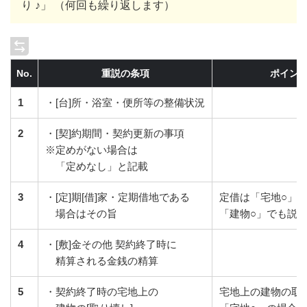
り ♪」 （何回も繰り返します）
No.
重説の条項
ポイン
1
・[台]所・浴室・便所等の整備状況
2
・[契]約期間・契約更新の事項
※定めがない場合は
「定めなし」と記載
3
・[定]期[借]家・定期借地である
定借は「宅地○」
場合はその旨
「建物○」でも説
4
・[敷]金その他 契約終了時に
精算される金銭の精算
5
・契約終了時の宅地上の
宅地上の建物の取