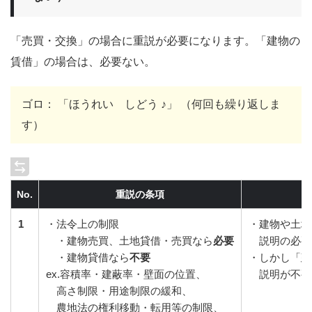
「売買・交換」の場合に重説が必要になります。「建物の
賃借」の場合は、必要ない。
ゴロ： 「ほうれい しどう ♪」 （何回も繰り返しま
す）
No.
重説の条項
1
・法令上の制限
・建物や土地
・建物売買、土地貸借・売買なら
必要
説明の必要
・建物貸借なら
不要
・しかし「建
ex.容積率・建蔽率・壁面の位置、
説明が不要
高さ制限・用途制限の緩和、
農地法の権利移動・転用等の制限、