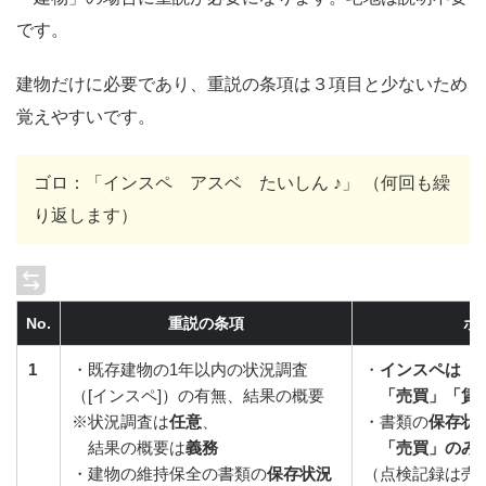
です。
建物だけに必要であり、重説の条項は３項目と少ないため
覚えやすいです。
ゴロ：「インスペ アスベ たいしん ♪」 （何回も繰
り返します）
No.
重説の条項
ポ
1
・既存建物の1年以内の状況調査
・
インスペは
（[インスペ]）の有無、結果の概要
「売買」「賃
※状況調査は
任意
、
・書類の
保存状
結果の概要は
義務
「売買」のみ
・建物の維持保全の書類の
保存状況
（点検記録は売