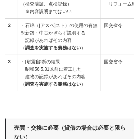
（検査済証、点検記録）
リフォーム時に
※内容説明まではいい
2
・石綿（[アスベ]スト）の使用の有無
国交省令
※新築・中古かぎらず説明する
記録があればその内容
（
調査を実施する義務はない
）
3
・[耐震]診断の結果
国交省令
昭和56.5.31以前に着工した
建物の記録があればその内容
（
調査を実施する義務はない
）
売買・交換に必要（貸借の場合は必要と限ら
ない）