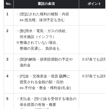
No.
重説の条項
ポイント
1
・[登]記された権利の種類・内容
ex.抵当権、抹消予定も含む
2
・[飲]用水・電気・ガスの供給、
排水施設（インフラ）
※整備されていない場合、
整備の見通し、負担金も
3
・[契]約解除・損害賠償額の予定や
※37条でも説明
違約金
4
・[代]金・交換差金・借賃
以外
に
※37条でも説明
授受される金銭の額・目的
ex.手付金・敷金・権利金(礼金)
5
・支払金・[預り]金を受領する場合の
保全措置の有無・概要