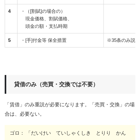
4
・（[割賦]の場合の）
現金価格、割賦価格、
頭金の額・支払時期
5
・[手]付金等 保全措置
※35条のみ説明
貸借のみ（売買・交換では不要）
「賃借」のみ重説が必要になります。「売買・交換」の場
合は、必要ない。
ゴロ： 「だいけい ていしゃくしき とりり かん