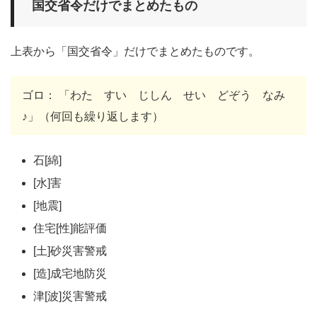
国交省令だけでまとめたもの
上表から「国交省令」だけでまとめたものです。
ゴロ： 「わた すい じしん せい どぞう なみ
♪」（何回も繰り返します）
石[綿]
[水]害
[地震]
住宅[性]能評価
[土]砂災害警戒
[造]成宅地防災
津[波]災害警戒