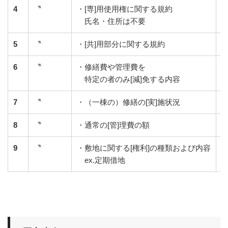
4
〝
・[専]用使用権に関する規約
氏名・住所は不要
5
〝
・[共]用部分に関する規約
6
〝
・修繕費や管理費を
特定の者のみ[減]免する内容
7
〝
・（一棟の）修繕の[実]施状況
8
〝
・通常の[管]理費の額
9
〝
・敷地に関する[権利]の種類および内容
ex.定期借地