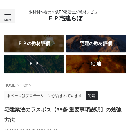
教材制作者の１級FP宅建士が教材レビュー
ＦＰ宅建らぼ
ＦＰの教材評価
宅建の教材評価
Ｆ Ｐ
宅 建
HOME
>
宅建
>
本ページはプロモーションが含まれています.
宅建
宅建業法のラスボス【35条 重要事項説明】の勉強
方法